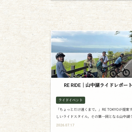
RE RIDE｜山中湖ライドレポー
ライドイベント
「ちょっとだけ遠くまで。」RE TOKYOが提案
しいライドスタイル。その第一回となる山中湖
ドをレポートします。
2026.07.17