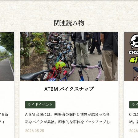
関連読み物
ト
ATBM バイクスナップ
ライドイベント
ラ
する新
ATBM 会場には、来場者の個性と情熱が詰まった多
CIC
ライ
彩なバイクが集結。印象的な車体をピックアップし
結。
てご紹介します。
2026.05.25
2026