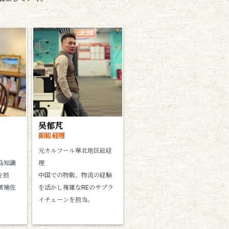
吴郁芃
副総経理
元カルフール華北地区総経
品知識
理
を担
中国での物販、物流の経験
営補佐
を活かし複雑なREのサプラ
イチェーンを担当。