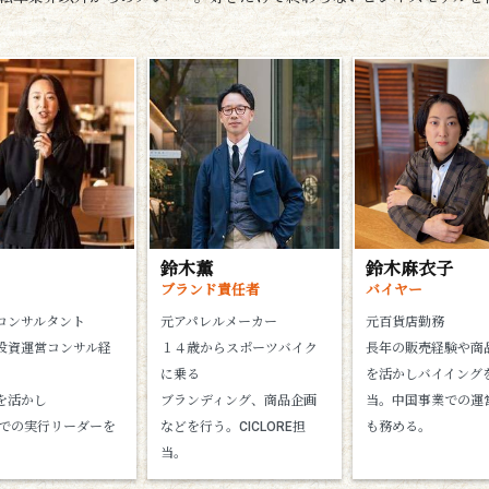
鈴木薫
鈴木麻衣子
ブランド責任者
バイヤー
コンサルタント
元アパレルメーカー
元百貨店勤務
投資運営コンサル経
１４歳からスポーツバイク
長年の販売経験や商
に乗る
を活かしバイイング
を活かし
ブランディング、商品企画
当。中国事業での運
国での実行リーダーを
などを行う。CICLORE担
も務める。
。
当。