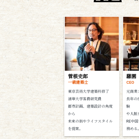
菅根史郎
羅園
一級建築士
CEO
東京芸術大学建築科修了
元商業
清華大学客員研究員
長年の
都市計画、建築設計の角度
験
から
や人脈
未来の街やライフスタイル
RE中
を提案。
務める