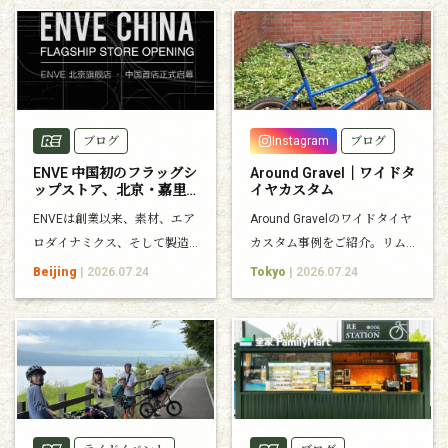
ブログ
Instagram
ブログ
ENVE 中国初のフラッグシ
Around Gravel｜ワイドタ
ップストア、北京・嘉里
イヤカスタム
中心にオープン
ENVEは創業以来、素材、エア
Around Gravelのワイドタイヤ
ロダイナミクス、そして製造
カスタム事例をご紹介。リム
技術を追求し続け、自転車の
幅の違いによる見た目やクリ
Beijing
| 2026.07.24
Tokyo
| 2026.07.24
性能の可能性を広げてきまし
アランスをまとめました。
た。 そのENVEが、新たな拠点
として中国に本格展開しま
す。 2026年7月26日、ENVE中
国初となるフラッグシップス
トアが、北京・嘉里中