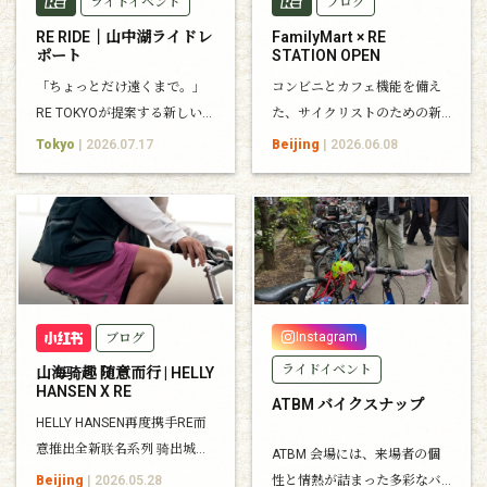
ライドイベント
ブログ
RE RIDE｜山中湖ライドレ
FamilyMart × RE
ポート
STATION OPEN
「ちょっとだけ遠くまで。」
コンビニとカフェ機能を備え
RE TOKYOが提案する新しいラ
た、サイクリストのための新
イドスタイル。その第一回と
しいコミュニティステーショ
Tokyo
| 2026.07.17
Beijing
| 2026.06.08
なる山中湖ライドをレポート
ンが誕生しました。
します。
Instagram
ブログ
ライドイベント
山海骑趣 随意而行 | HELLY
HANSEN X RE
ATBM バイクスナップ
HELLY HANSEN再度携手RE而
意推出全新联名系列 骑出城市
ATBM 会場には、来場者の個
拥抱自然 自然入色 灵感跃现 穿
Beijing
| 2026.05.28
性と情熱が詰まった多彩なバ