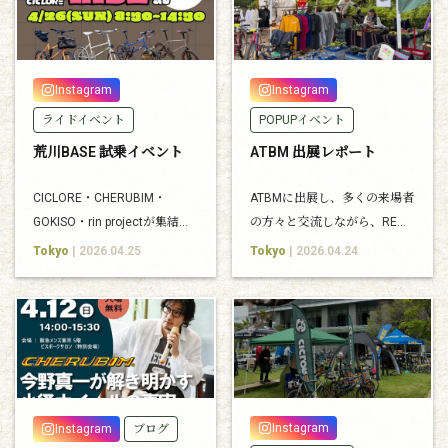
Instagram
Instagram
ライドイベント
POPUPイベント
荒川BASE 試乗イベント
ATBM 出展レポート
CICLORE・CHERUBIM・
ATBMに出展し、多くの来場者
GOKISO・rin projectが集結。
の方々と交流しながら、RE
試乗・物販・カフェも楽しめ
TOKYO・CICLOREの世界観を
Tokyo
| 2026.04.25
Tokyo
| 2026.04.24
る1日限定イベント
現地で紹介しました。
Instagram
Instagram
ブログ