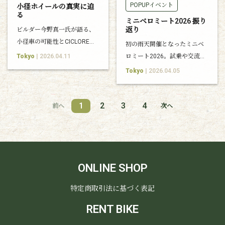
POPUPイベント
小径ホイールの真実に迫
る
ミニベロミート2026 振り
返り
ビルダー今野真一氏が語る、
小径車の可能性とCICLORE
初の雨天開催となったミニベ
Around CHERUBIM誕生の背
Tokyo
| 2026.04.11
ロミート2026。試乗や交流を
景。
通して、多くの方にご参加い
Tokyo
| 2026.04.05
ただきました。
1
2
3
4
前へ
次へ
ONLINE SHOP
特定商取引法に基づく表記
RENT BIKE