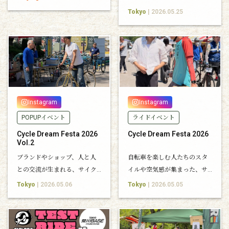
搭有术 骑趣倍增
イクが集結。印象的な車体を
Tokyo
| 2026.05.25
ピックアップしてご紹介しま
す。
Instagram
Instagram
POPUPイベント
ライドイベント
Cycle Dream Festa 2026
Cycle Dream Festa 2026
Vol.2
ブランドやショップ、人と人
自転車を楽しむ人たちのスタ
との交流が生まれる、サイク
イルや空気感が集まった、サ
ルイベントならではの一日と
イクルドリームフェスタ 2026
Tokyo
| 2026.05.06
Tokyo
| 2026.05.05
なりました。
の現地レポート。