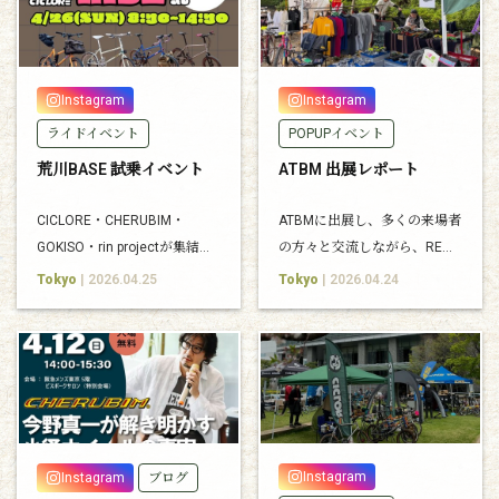
Instagram
Instagram
ライドイベント
POPUPイベント
荒川BASE 試乗イベント
ATBM 出展レポート
CICLORE・CHERUBIM・
ATBMに出展し、多くの来場者
GOKISO・rin projectが集結。
の方々と交流しながら、RE
試乗・物販・カフェも楽しめ
TOKYO・CICLOREの世界観を
Tokyo
| 2026.04.25
Tokyo
| 2026.04.24
る1日限定イベント
現地で紹介しました。
Instagram
Instagram
ブログ