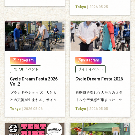
搭有术 骑趣倍增
イクが集結。印象的な車体を
Tokyo
| 2026.05.25
ピックアップしてご紹介しま
す。
Instagram
Instagram
POPUPイベント
ライドイベント
Cycle Dream Festa 2026
Cycle Dream Festa 2026
Vol.2
ブランドやショップ、人と人
自転車を楽しむ人たちのスタ
との交流が生まれる、サイク
イルや空気感が集まった、サ
ルイベントならではの一日と
イクルドリームフェスタ 2026
Tokyo
| 2026.05.06
Tokyo
| 2026.05.05
なりました。
の現地レポート。