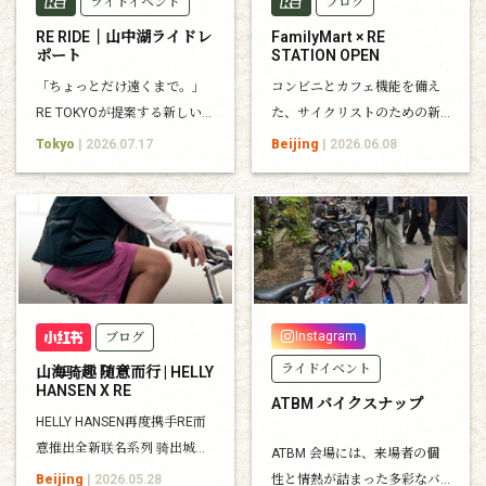
ライドイベント
ブログ
RE RIDE｜山中湖ライドレ
FamilyMart × RE
ポート
STATION OPEN
「ちょっとだけ遠くまで。」
コンビニとカフェ機能を備え
RE TOKYOが提案する新しいラ
た、サイクリストのための新
イドスタイル。その第一回と
しいコミュニティステーショ
Tokyo
| 2026.07.17
Beijing
| 2026.06.08
なる山中湖ライドをレポート
ンが誕生しました。
します。
Instagram
ブログ
ライドイベント
山海骑趣 随意而行 | HELLY
HANSEN X RE
ATBM バイクスナップ
HELLY HANSEN再度携手RE而
意推出全新联名系列 骑出城市
ATBM 会場には、来場者の個
拥抱自然 自然入色 灵感跃现 穿
Beijing
| 2026.05.28
性と情熱が詰まった多彩なバ