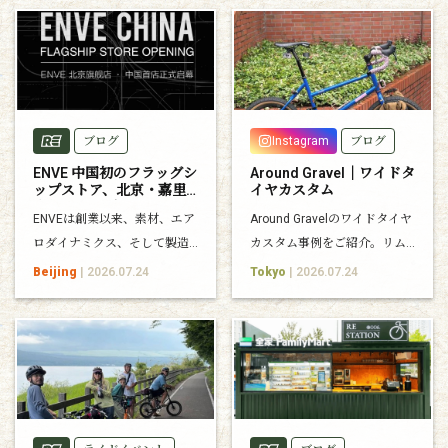
ブログ
Instagram
ブログ
ENVE 中国初のフラッグシ
Around Gravel｜ワイドタ
ップストア、北京・嘉里
イヤカスタム
中心にオープン
ENVEは創業以来、素材、エア
Around Gravelのワイドタイヤ
ロダイナミクス、そして製造
カスタム事例をご紹介。リム
技術を追求し続け、自転車の
幅の違いによる見た目やクリ
Beijing
| 2026.07.24
Tokyo
| 2026.07.24
性能の可能性を広げてきまし
アランスをまとめました。
た。 そのENVEが、新たな拠点
として中国に本格展開しま
す。 2026年7月26日、ENVE中
国初となるフラッグシップス
トアが、北京・嘉里中