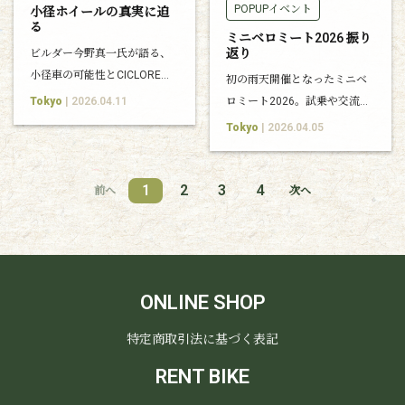
POPUPイベント
小径ホイールの真実に迫
る
ミニベロミート2026 振り
返り
ビルダー今野真一氏が語る、
小径車の可能性とCICLORE
初の雨天開催となったミニベ
Around CHERUBIM誕生の背
Tokyo
| 2026.04.11
ロミート2026。試乗や交流を
景。
通して、多くの方にご参加い
Tokyo
| 2026.04.05
ただきました。
1
2
3
4
前へ
次へ
ONLINE SHOP
特定商取引法に基づく表記
RENT BIKE